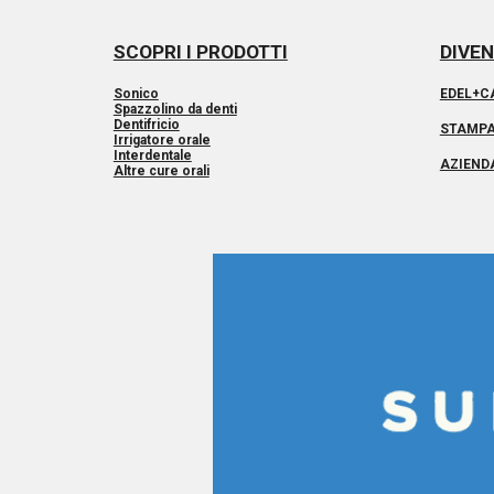
SCOPRI I PRODOTTI
DIVEN
Sonico
EDEL+C
Spazzolino da denti
Dentifricio
STAMP
Irrigatore orale
Interdentale
AZIEND
Altre cure orali