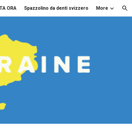
TA ORA
Spazzolino da denti svizzero
More
ion