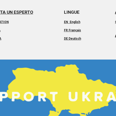
TA UN ESPERTO
LINGUE
ATION
EN English
A
FR Français
A
DE Deutsch