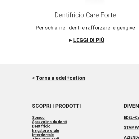
Dentifricio Care Forte 
Per schiarire i denti e rafforzare le gengive 
►
LEGGI DI PIÙ
< 
Torna a edel+cation
SCOPRI I PRODOTTI
DIVEN
Sonico
EDEL+C
Spazzolino da denti
Dentifricio
STAMP
Irrigatore orale
Interdentale
AZIEND