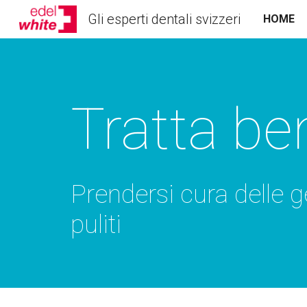
Gli esperti dentali svizzeri
HOME
Sk
Tratta be
Prendersi cura delle 
puliti 