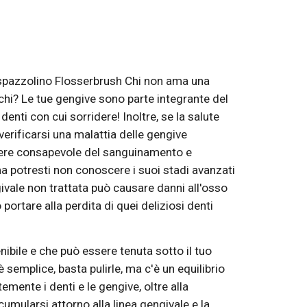
 spazzolino Flosserbrush Chi non ama una 
chi? Le tue gengive sono parte integrante del 
enti con cui sorridere! Inoltre, se la salute 
erificarsi una malattia delle gengive 
sere consapevole del sanguinamento e 
 potresti non conoscere i suoi stadi avanzati 
vale non trattata può causare danni all'osso 
portare alla perdita di quei deliziosi denti 
bile e che può essere tenuta sotto il tuo 
 semplice, basta pulirle, ma c'è un equilibrio 
mente i denti e le gengive, oltre alla 
umularsi attorno alla linea gengivale e la 