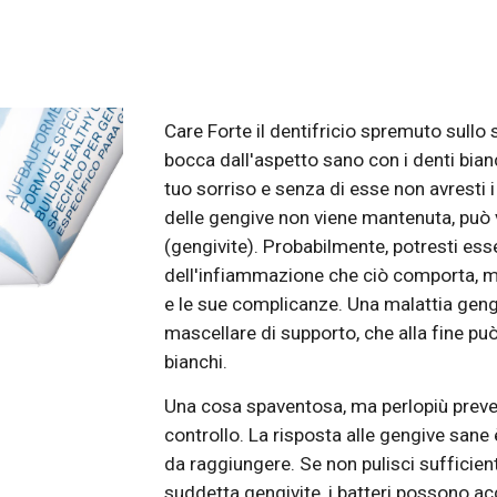
Care Forte il dentifricio spremuto sullo
bocca dall'aspetto sano con i denti bian
tuo sorriso e senza di esse non avresti i d
delle gengive non viene mantenuta, può v
(gengivite). Probabilmente, potresti es
dell'infiammazione che ciò comporta, ma
e le sue complicanze. Una malattia gengi
mascellare di supporto, che alla fine può 
bianchi. 
Una cosa spaventosa, ma perlopiù preveni
controllo. La risposta alle gengive sane è
da raggiungere. Se non pulisci sufficiente
suddetta gengivite, i batteri possono acc