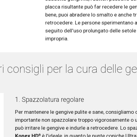
placca risultante può far recedere le geng
bene, puoi abradere lo smalto e anche t
retrocedere. Le persone sperimentano a
seguito dell'uso prolungato delle setole
impropria. 
ri consigli per la cura delle g
1. Spazzolatura regolare 
Per mantenere le gengive pulite e sane, consigliamo di
importante non spazzolare troppo vigorosamente o us
può irritare le gengive e indurle a retrocedere. Lo sp
Konex HD
 è l'ideale, in quanto le punte coniche Ultra
®