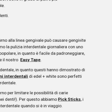
le. 
enti. 
no alla linea gengivale può causare gengivite 
o la pulizia interdentale giornaliera con uno 
 popolare, in quanto è facile da padroneggiare, 
 il nostro  
Easy Tape
. 
entale, in quanto questi hanno dimostrato di 
ni interdentali
 di edel + white sono perfetti 
erdentale. 
o per limitare le possibilità di carie 
ei denti!). Per questo abbiamo 
Pick Sticks
, i 
interdentale quando si è in viaggio. 