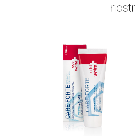
I nost