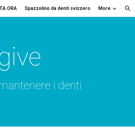
TA ORA
Spazzolino da denti svizzero
More
ion
give
mantenere i denti 