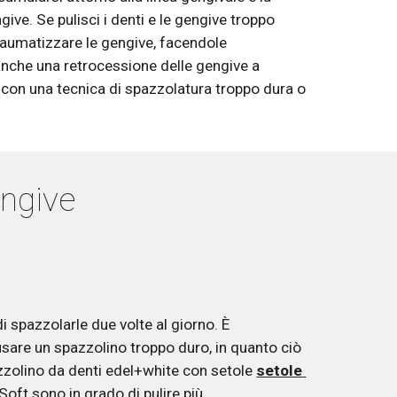
ive. Se pulisci i denti e le gengive troppo 
raumatizzare le gengive, facendole 
nche una retrocessione delle gengive a 
 con una tecnica di spazzolatura troppo dura o 
engive 
 spazzolarle due volte al giorno. È 
are un spazzolino troppo duro, in quanto ciò 
azzolino da denti edel+white con setole 
setole 
Soft sono in grado di pulire più 